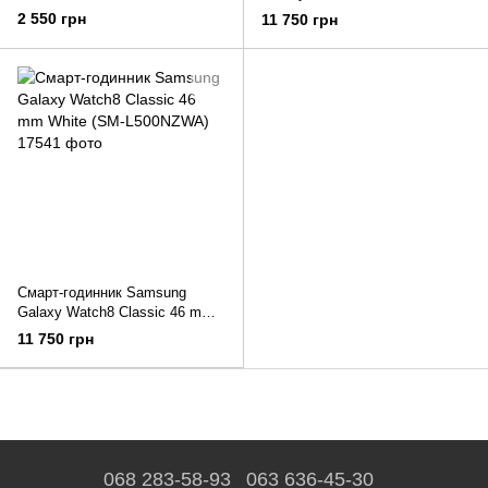
(BHR8710GL)
Black (SM-L500NZKA)
2 550 грн
11 750 грн
Смарт-годинник Samsung
Galaxy Watch8 Classic 46 mm
White (SM-L500NZWA)
11 750 грн
068 283-58-93
063 636-45-30