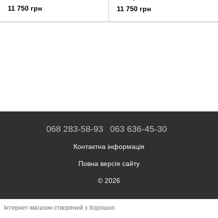
Black (SM-L500NZKA)
White (SM-L500NZWA)
11 750 грн
11 750 грн
068 283-58-93
063 636-45-30
Контактна інформація
Повна версія сайту
© 2026
Інтернет-магазин створений з Хорошоп