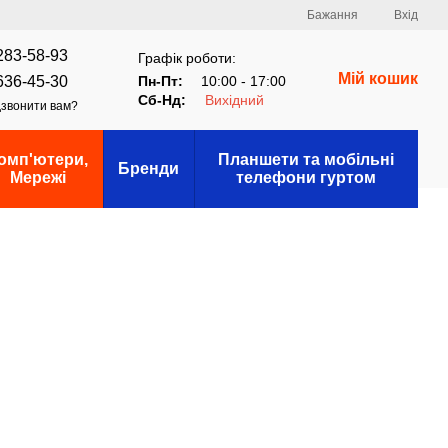
Бажання
Вхід
283-58-93
Графік роботи:
Мій кошик
636-45-30
Пн-Пт:
10:00 - 17:00
Сб-Нд:
Вихідний
звонити вам?
омп'ютери,
Планшети та мобільні
Бренди
Мережі
телефони гуртом