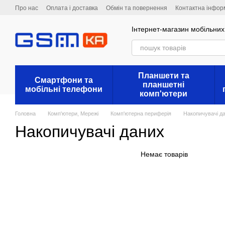
Перейти до основного контенту
Про нас
Оплата і доставка
Обмін та повернення
Контактна інфор
Інтернет-магазин мобільних 
Планшети та
Смартфони та
планшетні
мобільні телефони
комп'ютери
Головна
Комп'ютери, Мережі
Комп'ютерна периферія
Накопичувачі д
Накопичувачі даних
Немає товарів