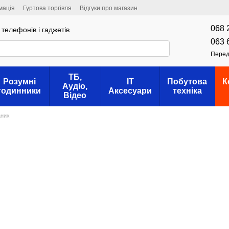
мація
Гуртова торгівля
Відгуки про магазин
068 
телефонів і гаджетів
063 
Перед
ТБ,
Розумні
IT
Побутова
К
Аудіо,
годинники
Аксесуари
техніка
Відео
аних