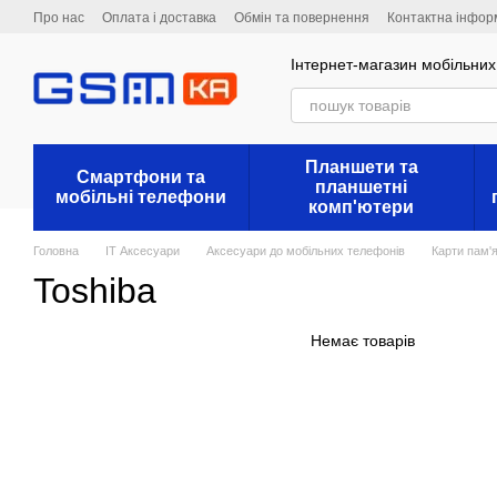
Перейти до основного контенту
Про нас
Оплата і доставка
Обмін та повернення
Контактна інфор
Інтернет-магазин мобільних 
Планшети та
Смартфони та
планшетні
мобільні телефони
комп'ютери
Головна
IT Аксесуари
Аксесуари до мобільних телефонів
Карти пам'я
Toshiba
Немає товарів