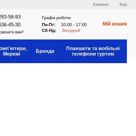
Бажання
Вхід
283-58-93
Графік роботи:
Мій кошик
636-45-30
Пн-Пт:
10:00 - 17:00
Сб-Нд:
Вихідний
звонити вам?
омп'ютери,
Планшети та мобільні
Бренди
Мережі
телефони гуртом