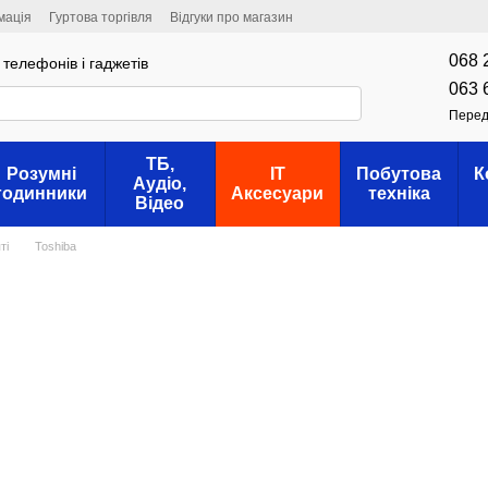
мація
Гуртова торгівля
Відгуки про магазин
068 
телефонів і гаджетів
063 
Перед
ТБ,
Розумні
IT
Побутова
К
Аудіо,
годинники
Аксесуари
техніка
Відео
ті
Toshiba