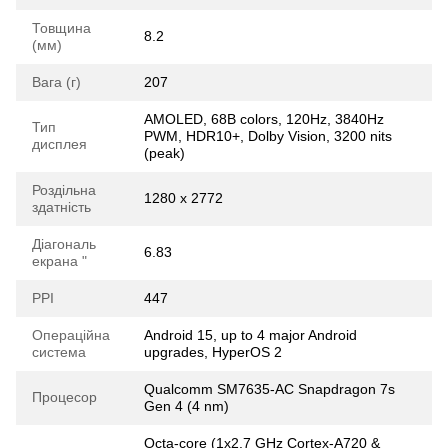
Товщина
8.2
(мм)
Вага (г)
207
AMOLED, 68B colors, 120Hz, 3840Hz
Тип
PWM, HDR10+, Dolby Vision, 3200 nits
дисплея
(peak)
Роздільна
1280 x 2772
здатність
Діагональ
6.83
екрана "
РРІ
447
Операційна
Android 15, up to 4 major Android
система
upgrades, HyperOS 2
Qualcomm SM7635-AC Snapdragon 7s
Процесор
Gen 4 (4 nm)
Octa-core (1x2.7 GHz Cortex-A720 &