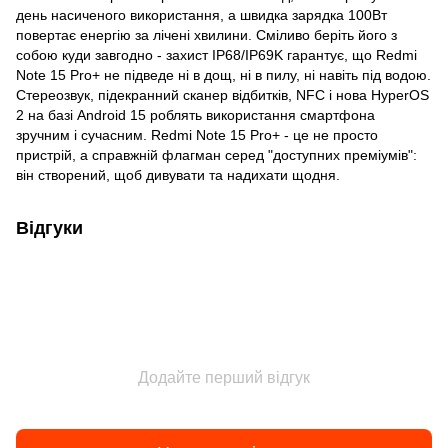
день насиченого використання, а швидка зарядка 100Вт
повертає енергію за лічені хвилини. Сміливо беріть його з
собою куди завгодно - захист IP68/IP69K гарантує, що Redmi
Note 15 Pro+ не підведе ні в дощ, ні в пилу, ні навіть під водою.
Стереозвук, підекранний сканер відбитків, NFC і нова HyperOS
2 на базі Android 15 роблять використання смартфона
зручним і сучасним. Redmi Note 15 Pro+ - це не просто
пристрій, а справжній флагман серед "доступних преміумів":
він створений, щоб дивувати та надихати щодня.
Відгуки
Додайте перший відгук