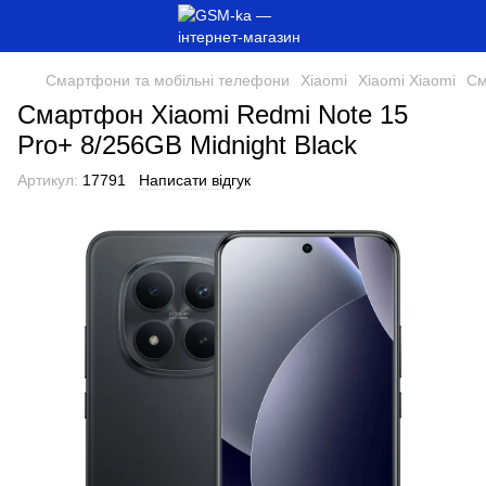
Смартфони та мобільні телефони
Xiaomi
Xiaomi Xiaomi
См
Смартфон Xiaomi Redmi Note 15
Pro+ 8/256GB Midnight Black
Артикул:
17791
Написати відгук