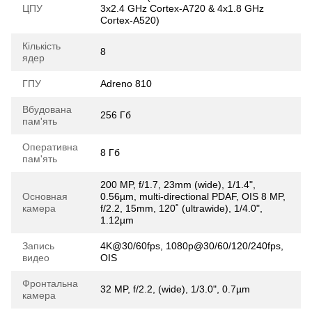
ЦПУ
3x2.4 GHz Cortex-A720 & 4x1.8 GHz
Cortex-A520)
Кількість
8
ядер
ГПУ
Adreno 810
Вбудована
256 Гб
пам'ять
Оперативна
8 Гб
пам'ять
200 MP, f/1.7, 23mm (wide), 1/1.4",
Основная
0.56µm, multi-directional PDAF, OIS 8 MP,
камера
f/2.2, 15mm, 120˚ (ultrawide), 1/4.0",
1.12µm
Запись
4K@30/60fps, 1080p@30/60/120/240fps,
видео
OIS
Фронтальна
32 MP, f/2.2, (wide), 1/3.0", 0.7µm
камера