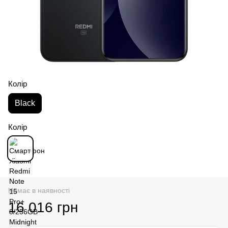
Колір
Black
Колір
Немає в наявності
16 016 грн