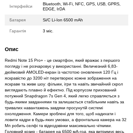
Bluetooth, Wi-Fi, NFC, GPS, USB, GPRS,
Інтерфейси
EDGE, IrDA
Батарея
Si/C Li-Ion 6500 mAh
Гарантія
3 міс.
Опис
Redmi Note 15 Pro+ - це смартфон, який вражає з першого
погляду і не розчаровує у використанні. Величезний 6,83-
дюймовий AMOLED-екран із частотою оновлення 120 Гц і
яскравістю до 3200 ніт перетворює кожне зображення на
яскраве та живе шоу: фільми, ігри та навіть звичайний скрол
виглядають плавно й ефектно. Під корпусом прихований
потужний Snapdragon 7s Gen 4, який легко справляється з
будь-якими завданнями та залишається стабільним навіть за
тривалих навантажень завдяки просунутій системі
охолодження. Камери зроблені для того, щоб надихати і
ловити кадри в будь-яких умовах, а фронтальна камера на 32
Мп робить селфі та відеодзвінки максимально чіткими.
Головний козир - батарея на 6500 мА-год, яка витримує весь