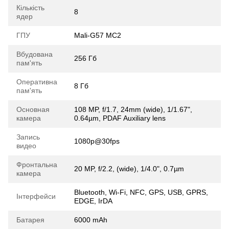
Кількість
8
ядер
ГПУ
Mali-G57 MC2
Вбудована
256 Гб
пам'ять
Оперативна
8 Гб
пам'ять
Основная
108 MP, f/1.7, 24mm (wide), 1/1.67",
камера
0.64µm, PDAF Auxiliary lens
Запись
1080p@30fps
видео
Фронтальна
20 MP, f/2.2, (wide), 1/4.0", 0.7µm
камера
Bluetooth, Wi-Fi, NFC, GPS, USB, GPRS,
Інтерфейси
EDGE, IrDA
Батарея
6000 mAh