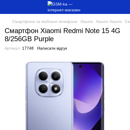
Смартфони та мобільні телефони
Xiaomi
Xiaomi Xiaomi
См
Смартфон Xiaomi Redmi Note 15 4G
8/256GB Purple
Артикул:
17748
Написати відгук