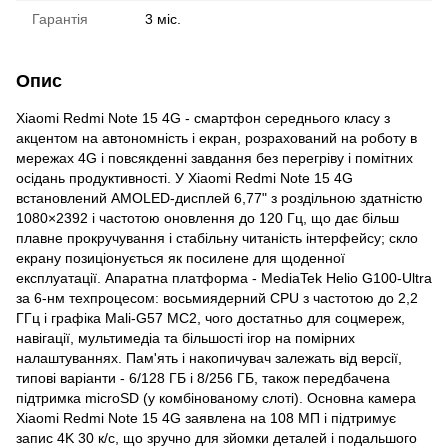
Гарантія
3 міс.
Опис
Xiaomi Redmi Note 15 4G - смартфон середнього класу з
акцентом на автономність і екран, розрахований на роботу в
мережах 4G і повсякденні завдання без перегріву і помітних
осідань продуктивності. У Xiaomi Redmi Note 15 4G
встановлений AMOLED-дисплей 6,77" з роздільною здатністю
1080×2392 і частотою оновлення до 120 Гц, що дає більш
плавне прокручування і стабільну читаність інтерфейсу; скло
екрану позиціонується як посилене для щоденної
експлуатації. Апаратна платформа - MediaTek Helio G100-Ultra
за 6-нм техпроцесом: восьмиядерний CPU з частотою до 2,2
ГГц і графіка Mali-G57 MC2, чого достатньо для соцмереж,
навігації, мультимедіа та більшості ігор на помірних
налаштуваннях. Пам'ять і накопичувач залежать від версії,
типові варіанти - 6/128 ГБ і 8/256 ГБ, також передбачена
підтримка microSD (у комбінованому слоті). Основна камера
Xiaomi Redmi Note 15 4G заявлена на 108 МП і підтримує
запис 4K 30 к/с, що зручно для зйомки деталей і подальшого