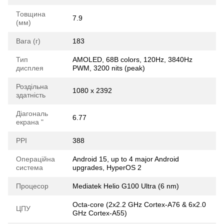
Товщина
7.9
(мм)
Вага (г)
183
Тип
AMOLED, 68B colors, 120Hz, 3840Hz
дисплея
PWM, 3200 nits (peak)
Роздільна
1080 x 2392
здатність
Діагональ
6.77
екрана "
РРІ
388
Операційна
Android 15, up to 4 major Android
система
upgrades, HyperOS 2
Процесор
Mediatek Helio G100 Ultra (6 nm)
Octa-core (2x2.2 GHz Cortex-A76 & 6x2.0
ЦПУ
GHz Cortex-A55)