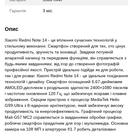
Гарантія
3 міс.
Опис
Xiaomi Redmi Note 14 - це втілення сучасних технологій у
стильному виконанні. Смартфон створений для тих, хто цінує
продуктивність, зручність та інновації. Завдяки потужній
апаратній начинці та передовим функціям, він справляється з
будь-якими завданнями, від ігор до створення фотографій
професійної якості. Пристрій ідеально підійде як для роботи,
так і для розваг. Xiaomi Redmi Note 14 - це ідеальне поєднання
технологій і дизайну. Смартфон оснащений 6,67-дюймовим
AMOLED-дисплеєм з роздільною здатністю 2400×1080 пікселів
і частотою оновлення 120 Гц, що забезпечує яскраве і плавне
зображення. Серцем пристрою є процесор MediaTek Helio
G99-Ultra з 8-ядерною архітектурою, який забезпечує високу
продуктивність та енергоефективність. Графічний процесор
Mali-G57 MC2 справляється із завданнями обробки графіки,
роблячи смартфон придатним для ігор і мультимедіа. Основна
камера на 108 МП з апертурою f/1.7 робить деталізовані