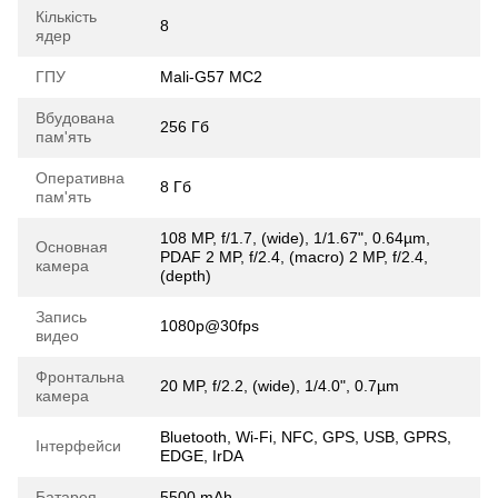
Кількість
8
ядер
ГПУ
Mali-G57 MC2
Вбудована
256 Гб
пам'ять
Оперативна
8 Гб
пам'ять
108 MP, f/1.7, (wide), 1/1.67", 0.64µm,
Основная
PDAF 2 MP, f/2.4, (macro) 2 MP, f/2.4,
камера
(depth)
Запись
1080p@30fps
видео
Фронтальна
20 MP, f/2.2, (wide), 1/4.0", 0.7µm
камера
Bluetooth, Wi-Fi, NFC, GPS, USB, GPRS,
Інтерфейси
EDGE, IrDA
Батарея
5500 mAh