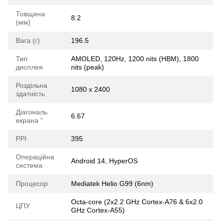
Товщина
8.2
(мм)
Вага (г)
196.5
Тип
AMOLED, 120Hz, 1200 nits (HBM), 1800
дисплея
nits (peak)
Роздільна
1080 x 2400
здатність
Діагональ
6.67
екрана "
РРІ
395
Операційна
Android 14, HyperOS
система
Процесор
Mediatek Helio G99 (6nm)
Octa-core (2x2.2 GHz Cortex-A76 & 6x2.0
ЦПУ
GHz Cortex-A55)