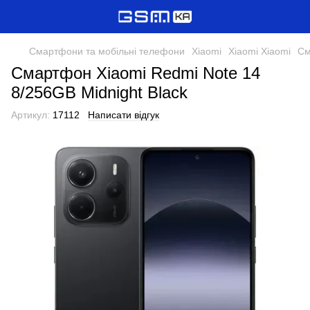
Смартфони та мобільні телефони
Xiaomi
Xiaomi Xiaomi
См
Смартфон Xiaomi Redmi Note 14
8/256GB Midnight Black
Артикул:
17112
Написати відгук