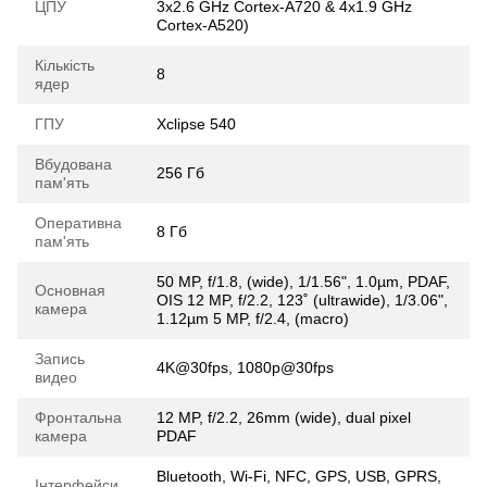
ЦПУ
3x2.6 GHz Cortex-A720 & 4x1.9 GHz
Cortex-A520)
Кількість
8
ядер
ГПУ
Xclipse 540
Вбудована
256 Гб
пам'ять
Оперативна
8 Гб
пам'ять
50 MP, f/1.8, (wide), 1/1.56", 1.0µm, PDAF,
Основная
OIS 12 MP, f/2.2, 123˚ (ultrawide), 1/3.06",
камера
1.12µm 5 MP, f/2.4, (macro)
Запись
4K@30fps, 1080p@30fps
видео
Фронтальна
12 MP, f/2.2, 26mm (wide), dual pixel
камера
PDAF
Bluetooth, Wi-Fi, NFC, GPS, USB, GPRS,
Інтерфейси