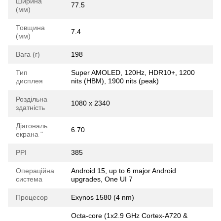
Ширина
77.5
(мм)
Товщина
7.4
(мм)
Вага (г)
198
Тип
Super AMOLED, 120Hz, HDR10+, 1200
дисплея
nits (HBM), 1900 nits (peak)
Роздільна
1080 x 2340
здатність
Діагональ
6.70
екрана "
РРІ
385
Операційна
Android 15, up to 6 major Android
система
upgrades, One UI 7
Процесор
Exynos 1580 (4 nm)
Octa-core (1x2.9 GHz Cortex-A720 &