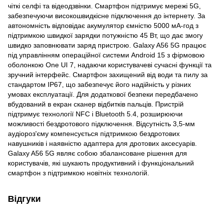
чіткі селфі та відеодзвінки. Смартфон підтримує мережі 5G,
забезпечуючи високошвидкісне підключення до інтернету. За
автономність відповідає акумулятор ємністю 5000 мА-год з
підтримкою швидкої зарядки потужністю 45 Вт, що дає змогу
швидко заповнювати заряд пристрою. Galaxy A56 5G працює
під управлінням операційної системи Android 15 з фірмовою
оболонкою One UI 7, надаючи користувачеві сучасні функції та
зручний інтерфейс. Смартфон захищений від води та пилу за
стандартом IP67, що забезпечує його надійність у різних
умовах експлуатації. Для додаткової безпеки передбачено
вбудований в екран сканер відбитків пальців. Пристрій
підтримує технології NFC і Bluetooth 5.4, розширюючи
можливості бездротового підключення. Відсутність 3,5-мм
аудіороз'єму компенсується підтримкою бездротових
навушників і наявністю адаптера для дротових аксесуарів.
Galaxy A56 5G являє собою збалансоване рішення для
користувачів, які шукають продуктивний і функціональний
смартфон з підтримкою новітніх технологій.
Відгуки