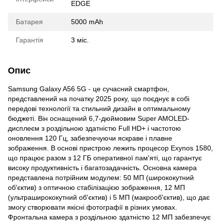
EDGE
Батарея
5000 mAh
Гарантія
3 міс.
Опис
Samsung Galaxy A56 5G - це сучасний смартфон,
представлений на початку 2025 року, що поєднує в собі
передові технології та стильний дизайн в оптимальному
бюджеті. Він оснащений 6,7-дюймовим Super AMOLED-
дисплеєм з роздільною здатністю Full HD+ і частотою
оновлення 120 Гц, забезпечуючи яскраве і плавне
зображення. В основі пристрою лежить процесор Exynos 1580,
що працює разом з 12 ГБ оперативної пам'яті, що гарантує
високу продуктивність і багатозадачність. Основна камера
представлена потрійним модулем: 50 МП (ширококутний
об'єктив) з оптичною стабілізацією зображення, 12 МП
(ультраширококутний об'єктив) і 5 МП (макрооб'єктив), що дає
змогу створювати якісні фотографії в різних умовах.
Фронтальна камера з роздільною здатністю 12 МП забезпечує